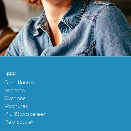
LEEF
Onze klanten
Inspiratie
Over ons
Vacatures
MIJNStadsbeheer
Meld datalek