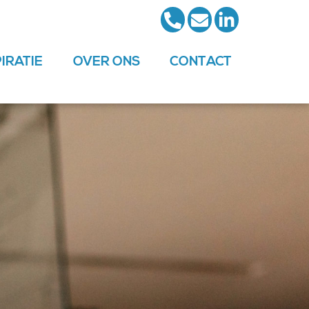
PIRATIE
OVER ONS
CONTACT