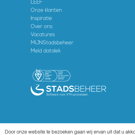
LEEF
Onze klanten
Inspiratie
Over ons
Vacatures
MIJNStadsbeheer
Meld datalek
Door onze website te bezoeken gaan wij ervan uit dat u ak
©