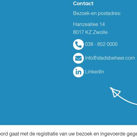
Contact
Bezoek-en postadres:
Hanzeallee 14
8017 KZ Zwolle
038 - 852 0005
info@stadsbeheer.com
Linkedin
koord gaat met de registratie van uw bezoek en ingevoerde ge
 2026 Stadsbeheer
|
Algemene voorwaarden
|
Disclaimer
|
Privacy verklaring
|
MVO-verklari