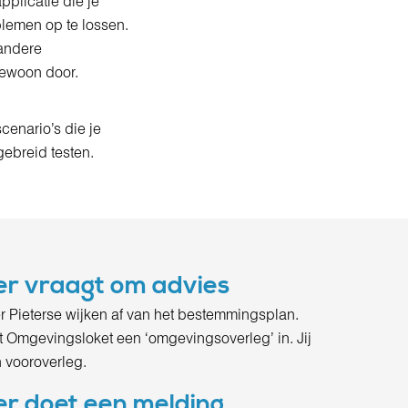
plicatie die je
blemen op te lossen.
 andere
gewoon door.
cenario’s die je
gebreid testen.
mer vraagt om advies
 Pieterse wijken af van het bestemmingsplan.
et Omgevingsloket een ‘omgevingsoverleg’ in. Jij
n vooroverleg.
mer doet een melding