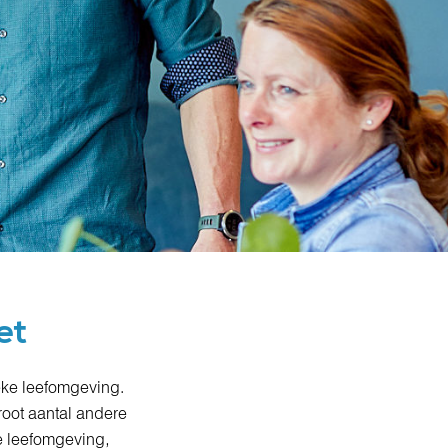
et
eke leefomgeving.
oot aantal andere
e leefomgeving,