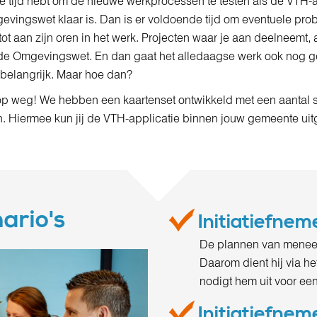
e tijd hebt om de nieuwe werkprocessen te testen als de VTH-ap
evingswet klaar is. Dan is er voldoende tijd om eventuele pro
 tot aan zijn oren in het werk. Projecten waar je aan deelneemt,
de Omgevingswet. En dan gaat het alledaagse werk ook nog 
is belangrijk. Maar hoe dan?
op weg! We hebben een kaartenset ontwikkeld met een aantal s
n. Hiermee kun jij de VTH-applicatie binnen jouw gemeente uit
ario's
Initiatiefne
De plannen van meneer
Daarom dient hij via h
nodigt hem uit voor ee
Initiatiefne