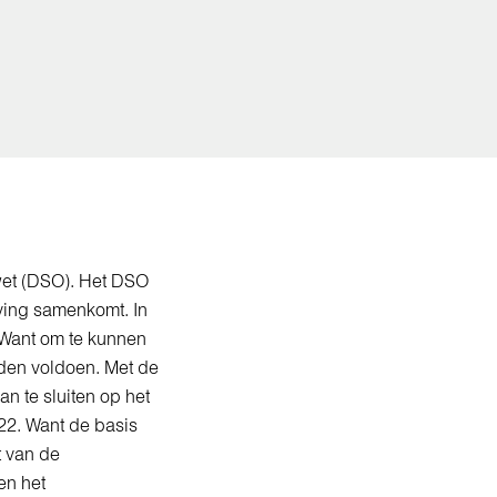
wet (DSO). Het DSO
eving samenkomt. In
. Want om te kunnen
rden voldoen. Met de
n te sluiten op het
022. Want de basis
t van de
en het