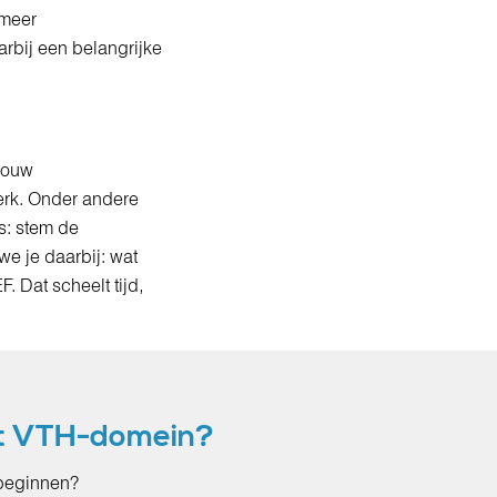
 meer
rbij een belangrijke
jouw
rk. Onder andere
s: stem de
e je daarbij: wat
 Dat scheelt tijd,
et VTH-domein?
 beginnen?