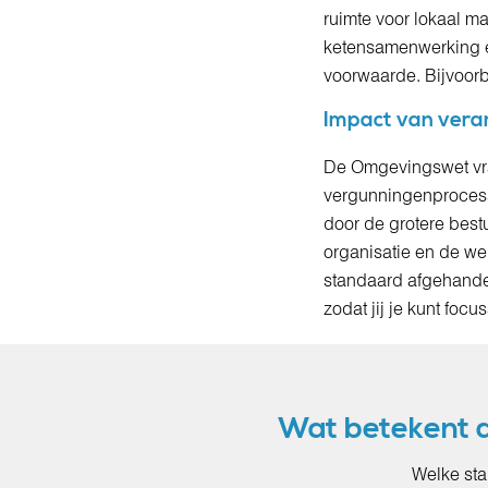
ruimte voor lokaal ma
ketensamenwerking e
voorwaarde. Bijvoorb
Impact van ver
De Omgevingswet vra
vergunningenproces
door de grotere bestu
organisatie en de we
standaard afgehandel
zodat jij je kunt fo
Wat betekent 
Welke sta