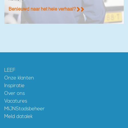
Benieuwd naar het hele verhaal?
Benieuwd naar het hele verhaal?
LEEF
Onze klanten
Inspiratie
Over ons
Vacatures
MIJNStadsbeheer
Meld datalek