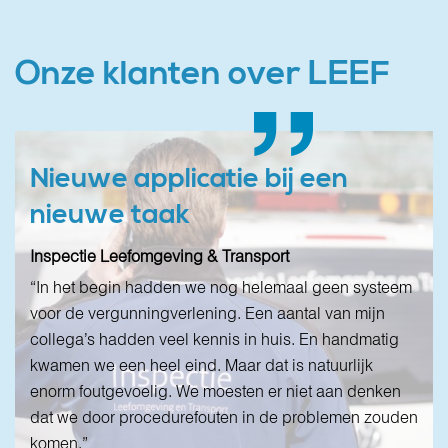
Onze klanten over LEEF
Nieuwe applicatie bij een
5 vragen over LEEF en de
Nieuwe applicatie bij een
5 vragen over LEEF en de
nieuwe taak
implementatie
nieuwe taak
implementatie
Inspectie Leefomgeving & Transport
Gemeente Brummen
Inspectie Leefomgeving & Transport
Gemeente Brummen
“In het begin hadden we nog helemaal geen systeem
“Ondanks de vele wisselingen in onze organisatie
“In het begin hadden we nog helemaal geen systeem
“Ondanks de vele wisselingen in onze organisatie
voor de vergunningverlening. Een aantal van mijn
wisten we precies wat er moest gebeuren, door het
voor de vergunningverlening. Een aantal van mijn
wisten we precies wat er moest gebeuren, door het
collega’s hadden veel kennis in huis. En handmatig
solide plan van aanpak dat Stadsbeheer schreef voor
collega’s hadden veel kennis in huis. En handmatig
solide plan van aanpak dat Stadsbeheer schreef voor
kwamen we een heel eind. Maar dat is natuurlijk
het implementatietraject.”
kwamen we een heel eind. Maar dat is natuurlijk
het implementatietraject.”
enorm foutgevoelig. We moesten er niet aan denken
enorm foutgevoelig. We moesten er niet aan denken
Benieuwd naar het hele verhaal?
Benieuwd naar het hele verhaal?
dat we door procedurefouten in de problemen zouden
dat we door procedurefouten in de problemen zouden
komen.”
komen.”